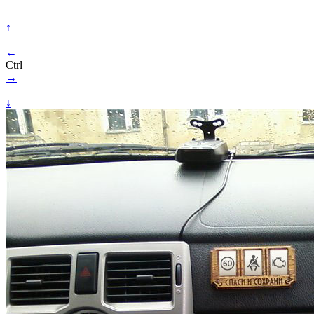
↑
←
Ctrl
→
↓