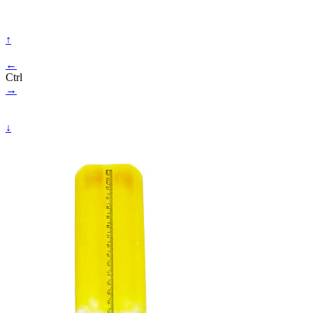
↑
←
Ctrl
→
↓