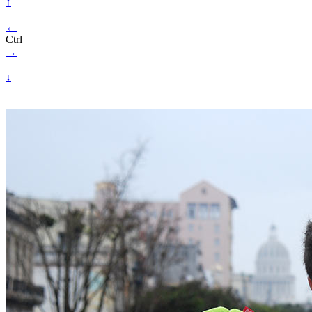
↑
←
Ctrl
→
↓