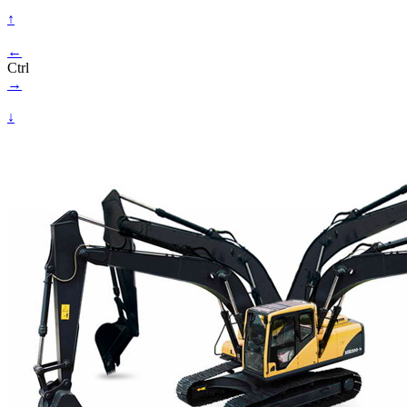
↑
←
Ctrl
→
↓