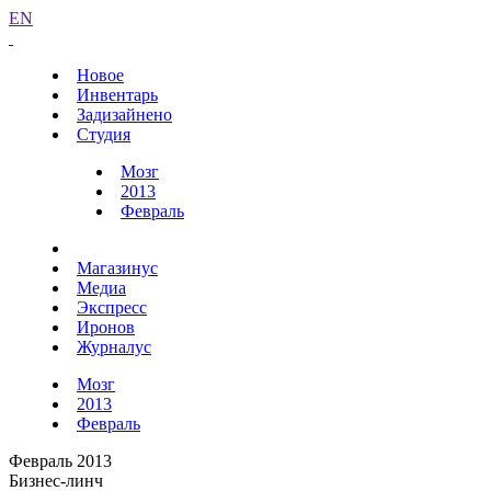
EN
Новое
Инвентарь
Задизайнено
Студия
Мозг
2013
Февраль
Магазинус
Медиа
Экспресс
Иронов
Журналус
Мозг
2013
Февраль
Февраль 2013
Бизнес-линч