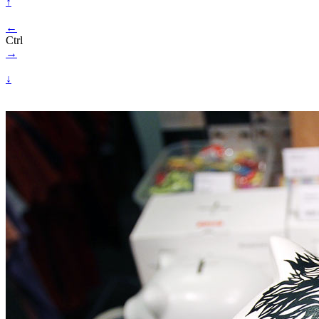
↑
←
Ctrl
→
↓