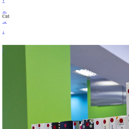
↑
←
Ctrl
→
↓