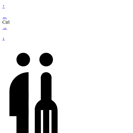
↑
←
Ctrl
→
↓