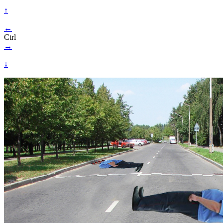
↑
←
Ctrl
→
↓