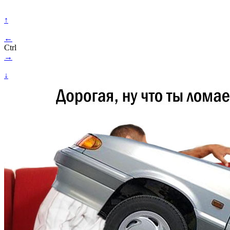
↑
←
Ctrl
→
↓