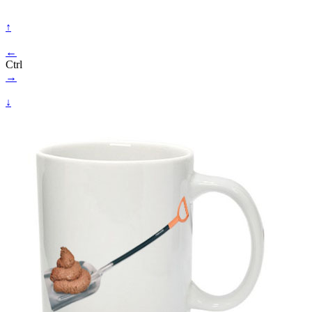
↑
←
Ctrl
→
↓