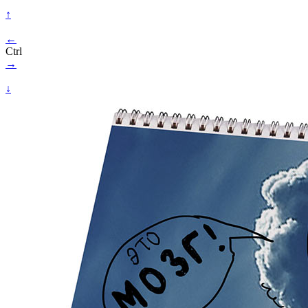
↑
←
Ctrl
→
↓