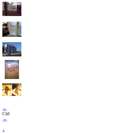
←
Ctrl
→
↓