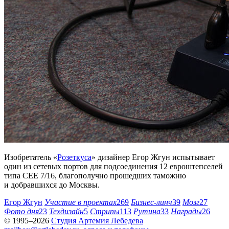
Изобретатель «
Розеткуса
» дизайнер Егор Жгун испытывает
один из сетевых портов для подсоединения 12 евроштепселей
типа CEE 7/16, благополучно прошедших таможню
и добравшихся до Москвы.
Егор Жгун
Участие в проектах
269
Бизнес-линч
39
Мозг
27
Фото дня
23
Техдизайн
5
Стрипы
113
Рутина
33
Награды
26
© 1995–2026
Студия Артемия Лебедева