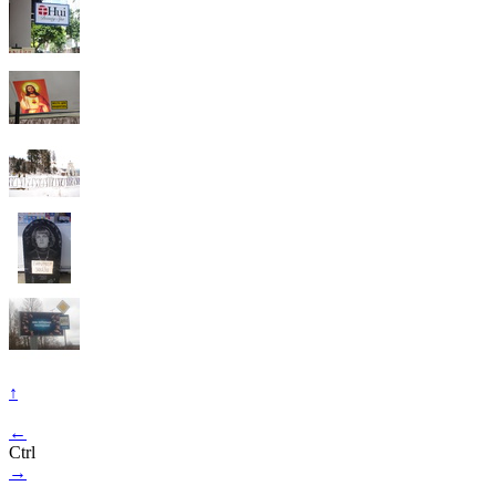
↑
←
Ctrl
→