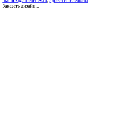
mailbox@artlebedev.ru
,
адреса и телефоны
Заказать дизайн...