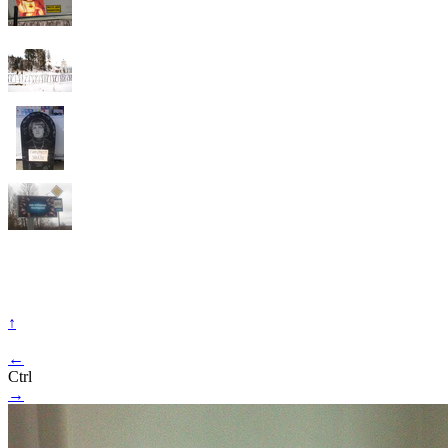
↑
←
Ctrl
→