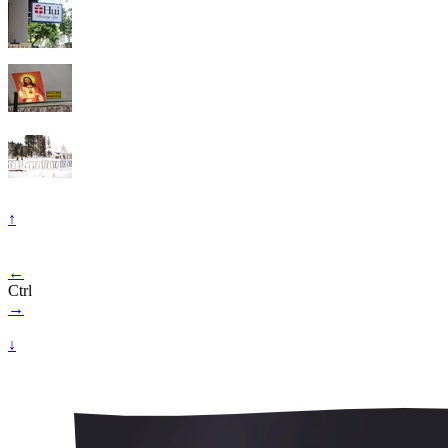
↑
←
Ctrl
→
↓