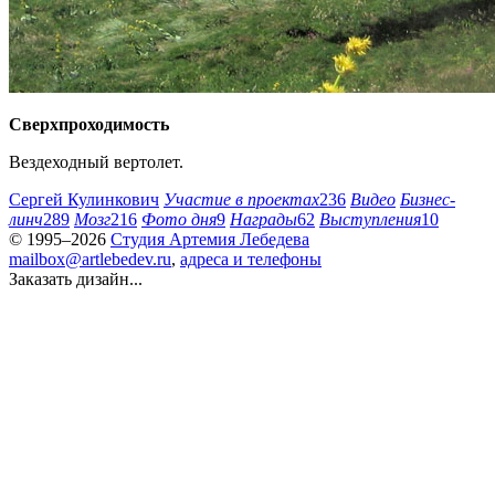
Сверхпроходимость
Вездеходный вертолет.
Сергей Кулинкович
Участие в проектах
236
Видео
Бизнес-
линч
289
Мозг
216
Фото дня
9
Награды
62
Выступления
10
© 1995–2026
Студия Артемия Лебедева
mailbox@artlebedev.ru
,
адреса и телефоны
Заказать дизайн...