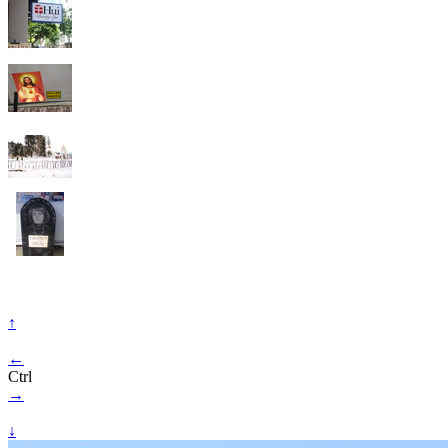
↑
←
Ctrl
→
↓