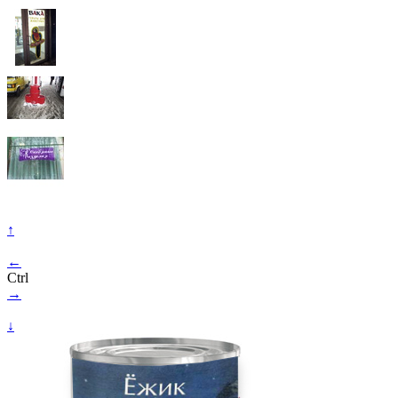
↑
←
Ctrl
→
↓