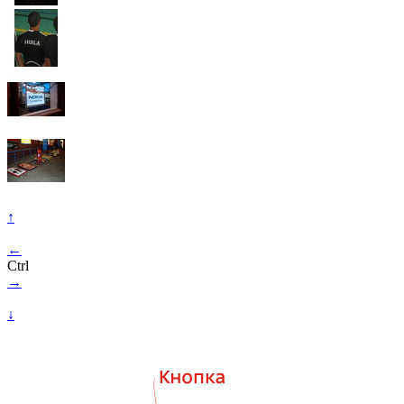
↑
←
Ctrl
→
↓