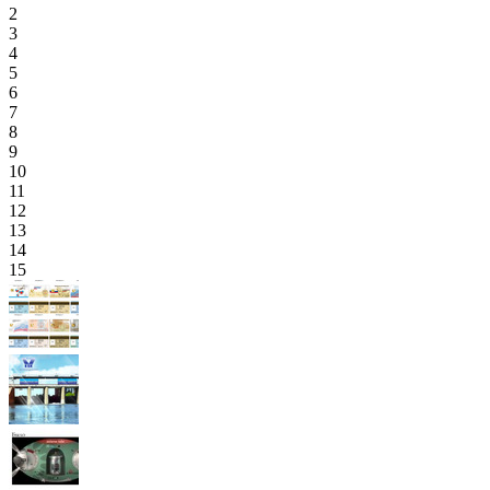
2
3
4
5
6
7
8
9
10
11
12
13
14
15