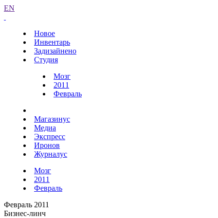
EN
Новое
Инвентарь
Задизайнено
Студия
Мозг
2011
Февраль
Магазинус
Медиа
Экспресс
Иронов
Журналус
Мозг
2011
Февраль
Февраль 2011
Бизнес-линч