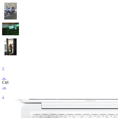
↑
←
Ctrl
→
↓