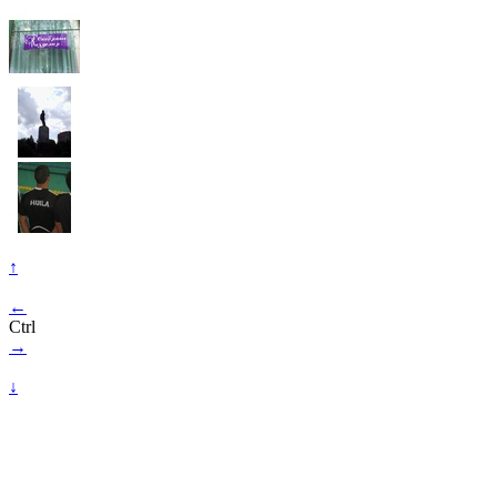
↑
←
Ctrl
→
↓