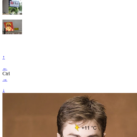
↑
←
Ctrl
→
↓