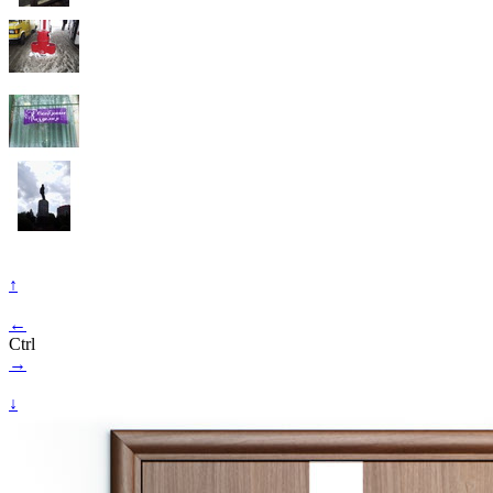
↑
←
Ctrl
→
↓