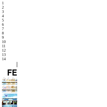
1
2
3
4
5
6
7
8
9
10
11
12
13
14