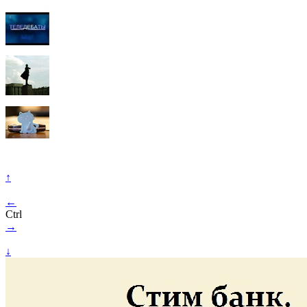
↑
←
Ctrl
→
↓