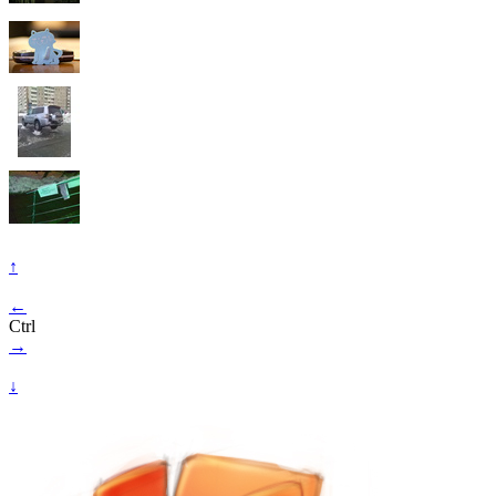
↑
←
Ctrl
→
↓