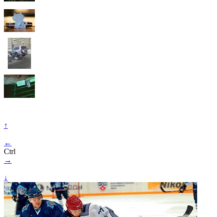
↑
←
Ctrl
→
↓