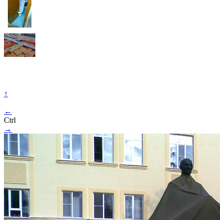
↑
←
Ctrl
→