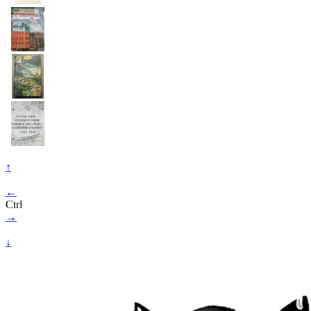
↑
←
Ctrl
→
↓