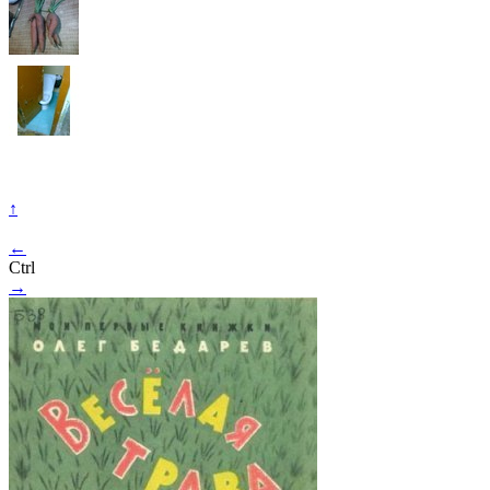
↑
←
Ctrl
→