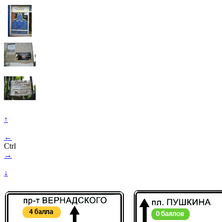
↑
←
Ctrl
→
↓