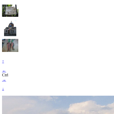
↑
←
Ctrl
→
↓