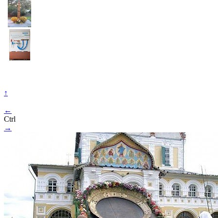
↑
←
Ctrl
→