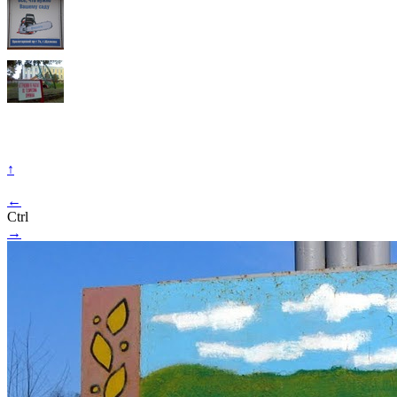
↑
←
Ctrl
→