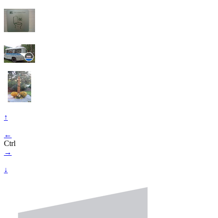
↑
←
Ctrl
→
↓