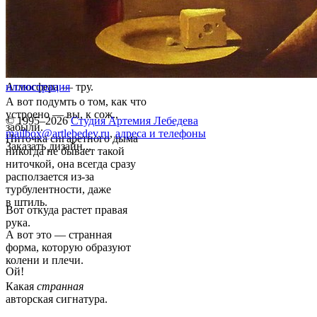
Атмосфера — тру.
иллюстрация
А вот подумть о том, как что
устроено — вы, к сож.,
© 1995–2026
Студия Артемия Лебедева
забыли.
mailbox@artlebedev.ru
,
адреса и телефоны
Ниточка сигаретного дыма
Заказать дизайн...
никогда не бывает такой
ниточкой, она всегда сразу
расползается из-за
турбулентности, даже
в штиль.
Вот откуда растет правая
рука.
А вот это — странная
форма, которую образуют
колени и плечи.
Ой!
Какая
странная
авторская сигнатура.