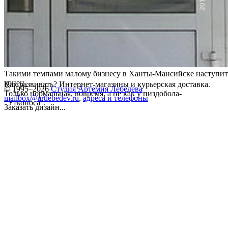
Такими темпами малому бизнесу в Ханты-Мансийске наступит
конец.
Как развивать? Интернет-магазины и курьерская доставка.
© 1995–2026
Студия Артемия Лебедева
Только нормальная, вовремя, а не как у пиздобола-
mailbox@artlebedev.ru
,
адреса и телефоны
"Утконоса".
Заказать дизайн...