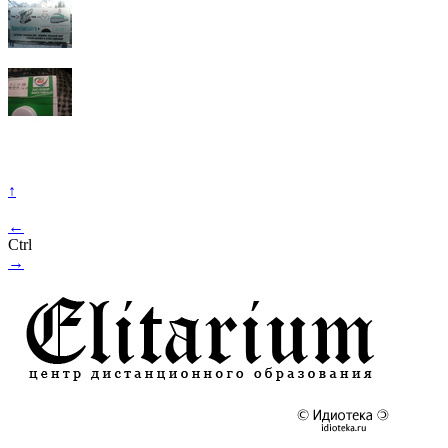
↑
←
Ctrl
→