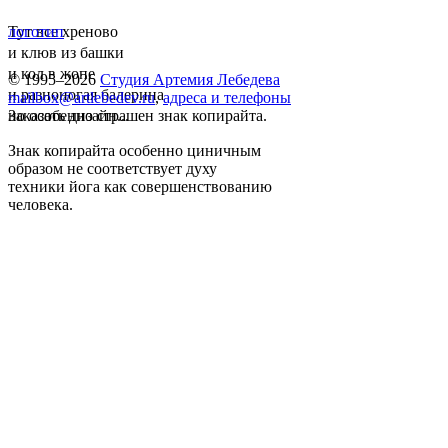
Тут все хреново
логотип
и клюв из башки
и кол в жопе
© 1995–2026
Студия Артемия Лебедева
и разноногая балерина
mailbox@artlebedev.ru
,
адреса и телефоны
но особенно страшен знак копирайта.
Заказать дизайн...
Знак копирайта особенно циничным
образом не соответствует духу
техники йога как совершенствованию
человека.