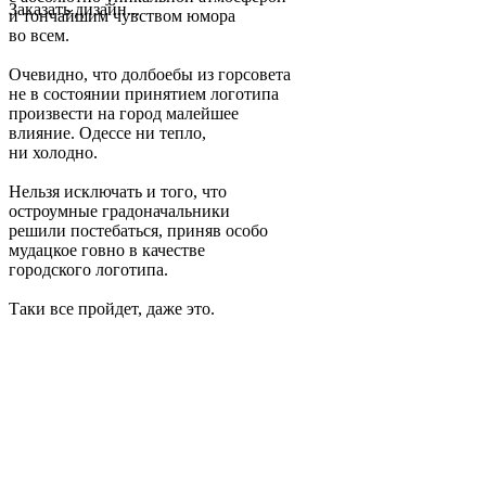
Заказать дизайн...
и тончайшим чувством юмора
во всем.
Очевидно, что долбоебы из горсовета
не в состоянии принятием логотипа
произвести на город малейшее
влияние. Одессе ни тепло,
ни холодно.
Нельзя исключать и того, что
остроумные градоначальники
решили постебаться, приняв особо
мудацкое говно в качестве
городского логотипа.
Таки все пройдет, даже это.