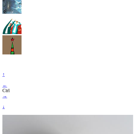
↑
←
Ctrl
→
↓