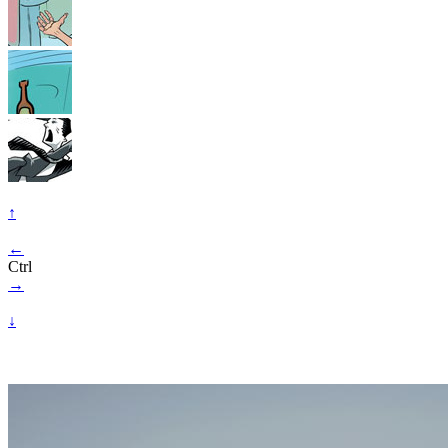
↑
←
Ctrl
→
↓