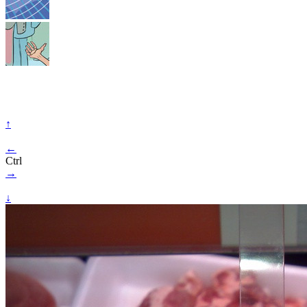
↑
←
Ctrl
→
↓