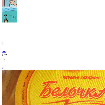
↑
←
Ctrl
→
↓