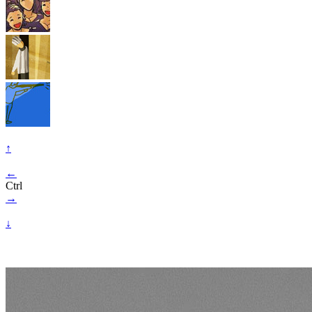
↑
←
Ctrl
→
↓