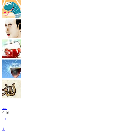
←
Ctrl
→
↓