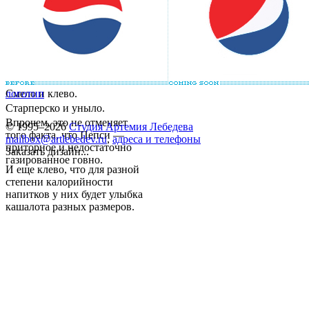
Смело и клево.
логотип
Старперско и уныло.
Впрочем, это не отменяет
© 1995–2026
Студия Артемия Лебедева
того факта, что Пепси —
mailbox@artlebedev.ru
,
адреса и телефоны
приторное и недостаточно
Заказать дизайн...
газированное говно.
И еще клево, что для разной
степени калорийности
напитков у них будет улыбка
кашалота разных размеров.