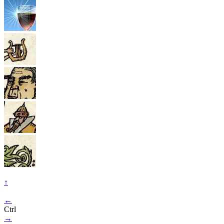
↑
←
Ctrl
→