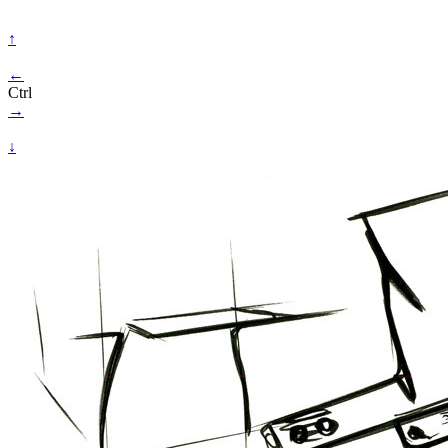
↑
←
Ctrl
→
↓